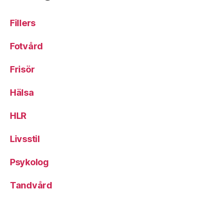
Fillers
Fotvård
Frisör
Hälsa
HLR
Livsstil
Psykolog
Tandvård