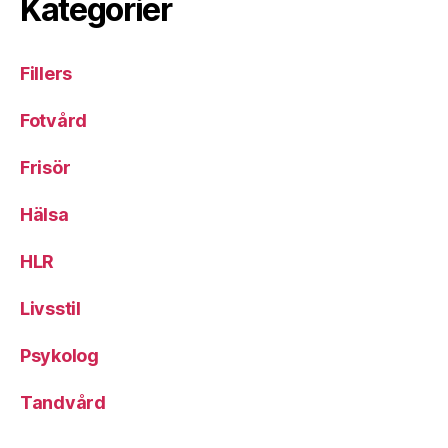
Kategorier
Fillers
Fotvård
Frisör
Hälsa
HLR
Livsstil
Psykolog
Tandvård