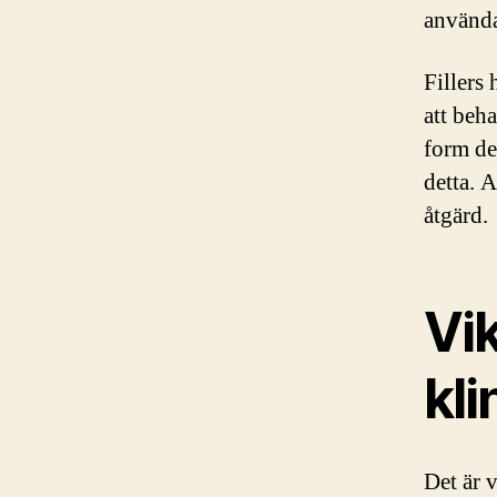
använda 
Fillers
att beh
form de
detta. A
åtgärd.
Vik
kli
Det är v