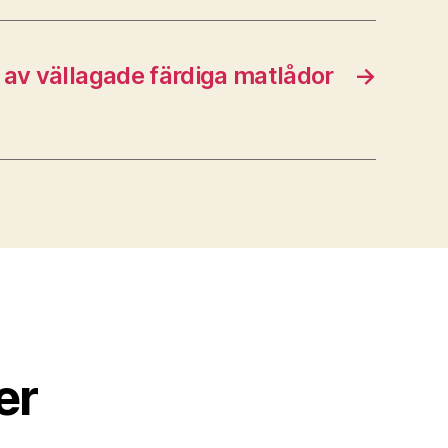
 av vällagade färdiga matlådor
→
er