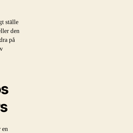
t ställe
ller den
dra på
iv
ös
rs
r en