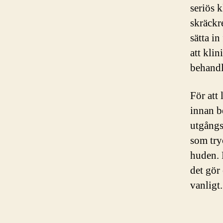
seriös 
skräckr
sätta in
att klin
behandl
För att
innan be
utgångs
som try
huden. 
det gör
vanligt