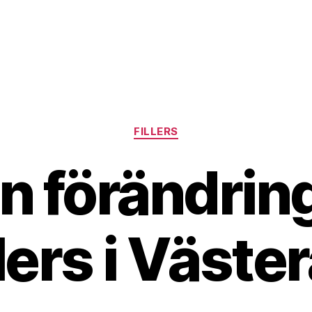
Kategorier
FILLERS
n förändri
llers i Väste