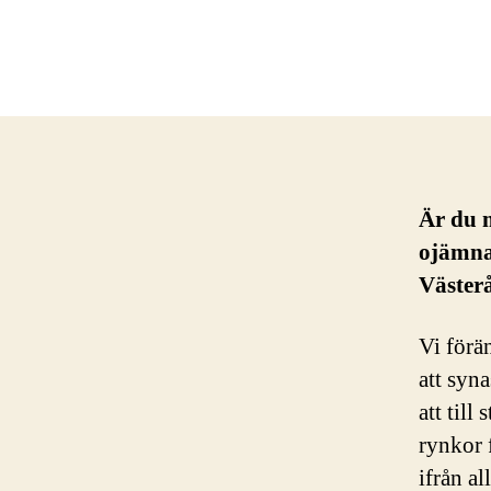
Är du m
ojämna?
Väster
Vi förä
att syna
att till
rynkor 
ifrån a