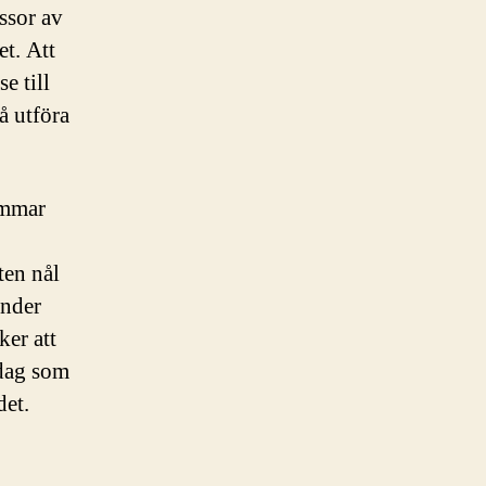
ssor av
et. Att
e till
å utföra
immar
ten nål
under
ker att
 dag som
det.