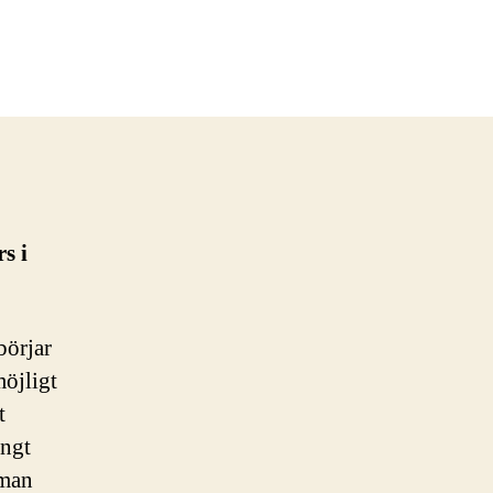
s i
börjar
möjligt
t
ångt
 man