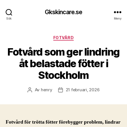
Gkskincare.se
Sök
Meny
Kategorier
FOTVÅRD
Fotvård som ger lindring
åt belastade fötter i
Stockholm
Av
henry
21 februari, 2026
Inläggsförfattare
Inläggsdatum
Fotvård för trötta fötter förebygger problem, lindrar